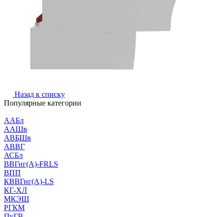
Назад к списку
Популярные категории
ААБл
ААШв
АВБШв
АВВГ
АСБл
ВВГнг(А)-FRLS
ВПП
КВВГнг(А)-LS
КГ-ХЛ
МКЭШ
РГКМ
ПуГВ