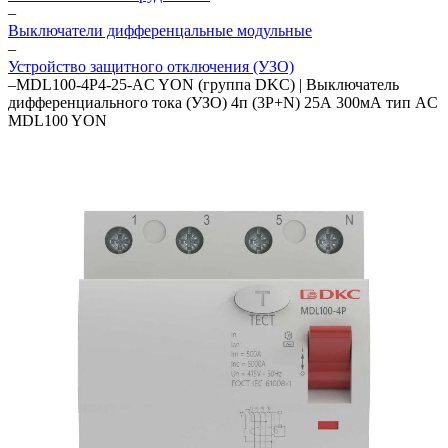
–
Выключатели дифференцальные модульные
–
Устройство защитного отключения (УЗО)
–
MDL100-4P4-25-AC YON (группа DKC) | Выключатель
дифференциального тока (УЗО) 4п (3P+N) 25А 300мА тип AC
MDL100 YON