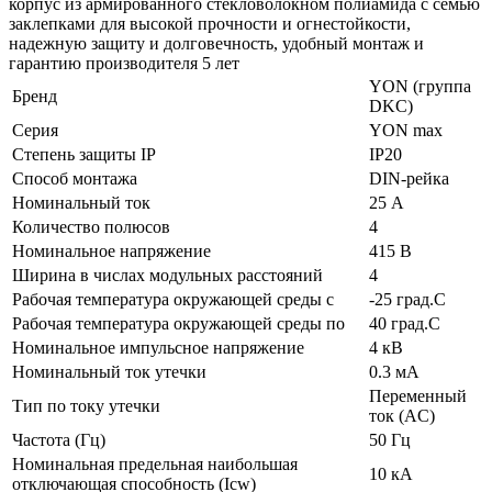
корпус из армированного стекловолокном полиамида с семью
заклепками для высокой прочности и огнестойкости,
надежную защиту и долговечность, удобный монтаж и
гарантию производителя 5 лет
YON (группа
Бренд
DKC)
Серия
YON max
Степень защиты IP
IP20
Способ монтажа
DIN-рейка
Номинальный ток
25 А
Количество полюсов
4
Номинальное напряжение
415 В
Ширина в числах модульных расстояний
4
Рабочая температура окружающей среды с
-25 град.C
Рабочая температура окружающей среды по
40 град.C
Номинальное импульсное напряжение
4 кВ
Номинальный ток утечки
0.3 мА
Переменный
Тип по току утечки
ток (AC)
Частота (Гц)
50 Гц
Номинальная предельная наибольшая
10 кА
отключающая способность (Icw)