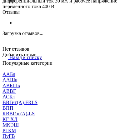
дифференциальный ток 30 мА и рабочее напряжение
переменного тока 400 В.
Отзывы
Загрузка отзывов...
Нет отзывов
Добавить отзыв
Назад к списку
Популярные категории
ААБл
ААШв
АВБШв
АВВГ
АСБл
ВВГнг(А)-FRLS
ВПП
КВВГнг(А)-LS
КГ-ХЛ
МКЭШ
РГКМ
ПуГВ