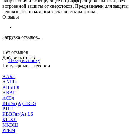
напряжения и реагирующее на дифференциальный ток, без
встроенной защиты от сверхтоков. Предназначен для защиты
человека от поражения электрическим током.
Отзывы
Загрузка отзывов...
Нет отзывов
Добавить отзыв
Назад к списку
Популярные категории
ААБл
ААШв
АВБШв
АВВГ
АСБл
ВВГнг(А)-FRLS
ВПП
КВВГнг(А)-LS
КГ-ХЛ
МКЭШ
РГКМ