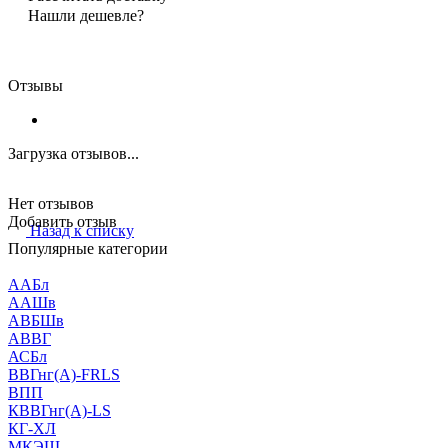
Нашли дешевле?
Отзывы
Загрузка отзывов...
Нет отзывов
Добавить отзыв
Назад к списку
Популярные категории
ААБл
ААШв
АВБШв
АВВГ
АСБл
ВВГнг(А)-FRLS
ВПП
КВВГнг(А)-LS
КГ-ХЛ
МКЭШ