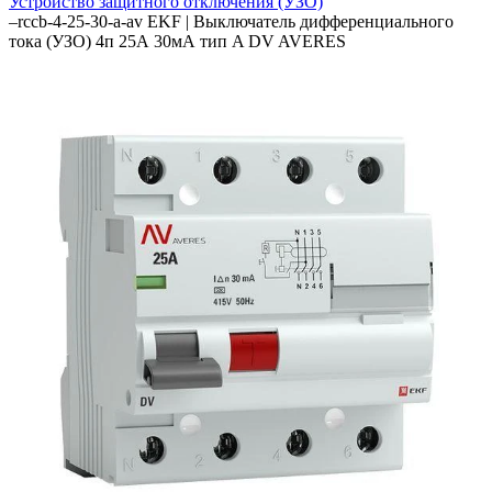
Устройство защитного отключения (УЗО)
–
rccb-4-25-30-a-av EKF | Выключатель дифференциального
тока (УЗО) 4п 25А 30мА тип A DV AVERES