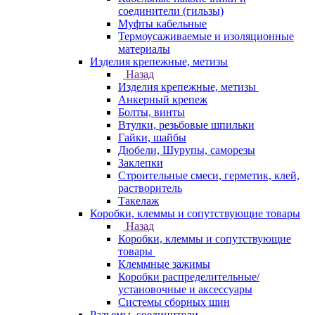
соединители (гильзы)
Муфты кабельные
Термоусаживаемые и изоляционные
материалы
Изделия крепежные, метизы
Назад
Изделия крепежные, метизы
Анкерный крепеж
Болты, винты
Втулки, резьбовые шпильки
Гайки, шайбы
Дюбели, Шурупы, саморезы
Заклепки
Строительные смеси, герметик, клей,
растворитель
Такелаж
Коробки, клеммы и сопутствующие товары
Назад
Коробки, клеммы и сопутствующие
товары
Клеммные зажимы
Коробки распределительные/
установочные и аксессуары
Системы сборных шин
Разъемы, соединители