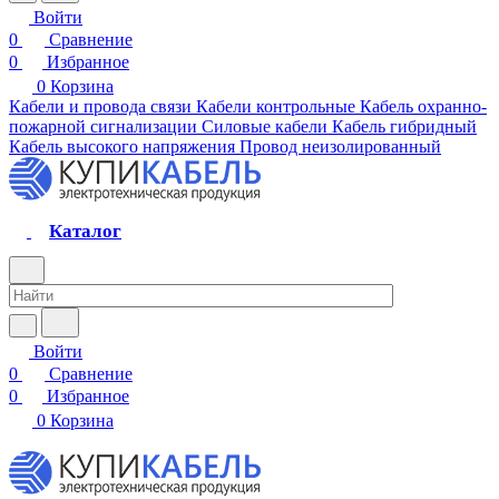
Войти
0
Сравнение
0
Избранное
0
Корзина
Кабели и провода связи
Кабели контрольные
Кабель охранно-
пожарной сигнализации
Силовые кабели
Кабель гибридный
Кабель высокого напряжения
Провод неизолированный
Каталог
Войти
0
Сравнение
0
Избранное
0
Корзина