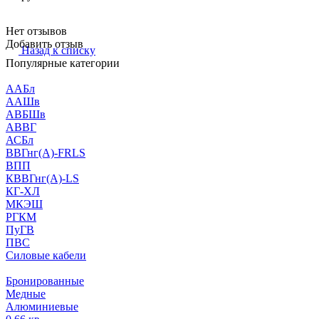
Нет отзывов
Добавить отзыв
Назад к списку
Популярные категории
ААБл
ААШв
АВБШв
АВВГ
АСБл
ВВГнг(А)-FRLS
ВПП
КВВГнг(А)-LS
КГ-ХЛ
МКЭШ
РГКМ
ПуГВ
ПВС
Силовые кабели
Бронированные
Медные
Алюминиевые