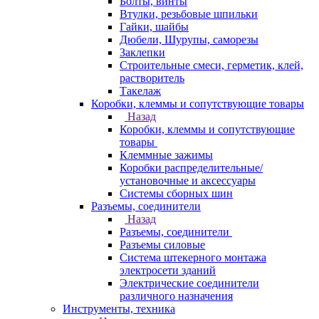
Болты, винты
Втулки, резьбовые шпильки
Гайки, шайбы
Дюбели, Шурупы, саморезы
Заклепки
Строительные смеси, герметик, клей,
растворитель
Такелаж
Коробки, клеммы и сопутствующие товары
Назад
Коробки, клеммы и сопутствующие
товары
Клеммные зажимы
Коробки распределительные/
установочные и аксессуары
Системы сборных шин
Разъемы, соединители
Назад
Разъемы, соединители
Разъемы силовые
Система штекерного монтажа
электросети зданий
Электрические соединители
различного назначения
Инструменты, техника