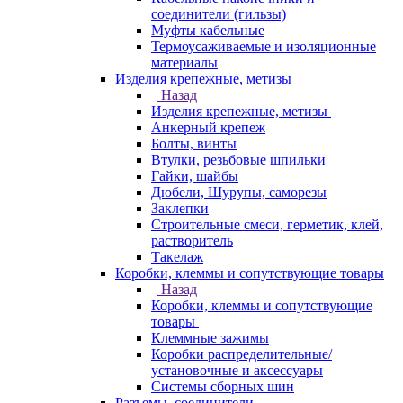
соединители (гильзы)
Муфты кабельные
Термоусаживаемые и изоляционные
материалы
Изделия крепежные, метизы
Назад
Изделия крепежные, метизы
Анкерный крепеж
Болты, винты
Втулки, резьбовые шпильки
Гайки, шайбы
Дюбели, Шурупы, саморезы
Заклепки
Строительные смеси, герметик, клей,
растворитель
Такелаж
Коробки, клеммы и сопутствующие товары
Назад
Коробки, клеммы и сопутствующие
товары
Клеммные зажимы
Коробки распределительные/
установочные и аксессуары
Системы сборных шин
Разъемы, соединители