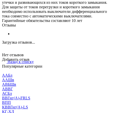
утечки и развивающихся из них токов короткого замыкания.
Для защиты от токов перегрузки и короткого замыкания
необходимо использовать выключатели дифференциального
тока совместно с автоматическими выключателями.
Гарантийные обязательства составляют 10 лет
Отзывы
Загрузка отзывов...
Нет отзывов
Добавить отзыв
Назад к списку
Популярные категории
ААБл
ААШв
АВБШв
АВВГ
АСБл
ВВГнг(А)-FRLS
ВПП
КВВГнг(А)-LS
КГ-ХЛ