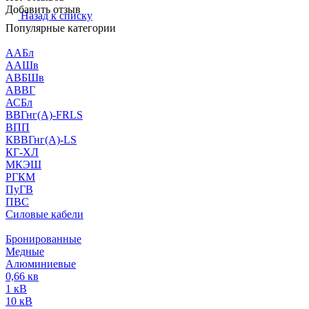
Добавить отзыв
Назад к списку
Популярные категории
ААБл
ААШв
АВБШв
АВВГ
АСБл
ВВГнг(А)-FRLS
ВПП
КВВГнг(А)-LS
КГ-ХЛ
МКЭШ
РГКМ
ПуГВ
ПВС
Силовые кабели
Бронированные
Медные
Алюминиевые
0,66 кв
1 кВ
10 кВ