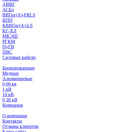
АВВГ
АСБл
ВВГнг(А)-FRLS
ВПП
КВВГнг(А)-LS
КГ-ХЛ
МКЭШ
РГКМ
ПуГВ
ПВС
Силовые кабели
Бронированные
Медные
Алюминиевые
0,66 кв
1 кВ
10 кВ
0,38 кВ
Компания
О компании
Контакты
Отзывы клиентов
Карта сайта