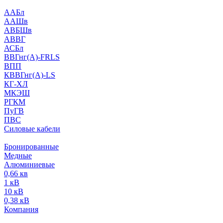
ААБл
ААШв
АВБШв
АВВГ
АСБл
ВВГнг(А)-FRLS
ВПП
КВВГнг(А)-LS
КГ-ХЛ
МКЭШ
РГКМ
ПуГВ
ПВС
Силовые кабели
Бронированные
Медные
Алюминиевые
0,66 кв
1 кВ
10 кВ
0,38 кВ
Компания