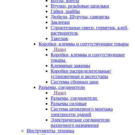
Болты, винты
Втулки, резьбовые шпильки
Гайки, шайбы
Дюбели, Шурупы, саморезы
Заклепки
Строительные смеси, герметик, клей,
растворитель
Такелаж
Коробки, клеммы и сопутствующие товары
Назад
Коробки, клеммы и сопутствующие
товары
Клеммные зажимы
Коробки распределительные/
установочные и аксессуары
Системы сборных шин
Разъемы, соединители
Назад
Разъемы, соединители
Разъемы силовые
Система штекерного монтажа
электросети зданий
Электрические соединители
различного назначения
Инструменты, техника