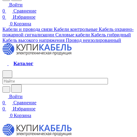
Войти
0
Сравнение
0
Избранное
0
Корзина
Кабели и провода связи
Кабели контрольные
Кабель охранно-
пожарной сигнализации
Силовые кабели
Кабель гибридный
Кабель высокого напряжения
Провод неизолированный
Каталог
Войти
0
Сравнение
0
Избранное
0
Корзина