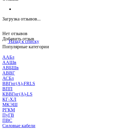
Загрузка отзывов...
Нет отзывов
Добавить отзыв
Назад к списку
Популярные категории
ААБл
ААШв
АВБШв
АВВГ
АСБл
ВВГнг(А)-FRLS
ВПП
КВВГнг(А)-LS
КГ-ХЛ
МКЭШ
РГКМ
ПуГВ
ПВС
Силовые кабели