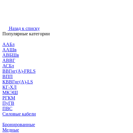
Назад к списку
Популярные категории
ААБл
ААШв
АВБШв
АВВГ
АСБл
ВВГнг(А)-FRLS
ВПП
КВВГнг(А)-LS
КГ-ХЛ
МКЭШ
РГКМ
ПуГВ
ПВС
Силовые кабели
Бронированные
Медные