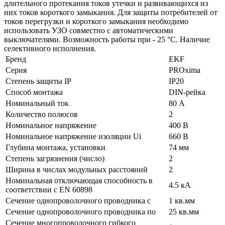
длительного протекания токов утечки и развивающихся из
них токов короткого замыкания. Для защиты потребителей от
токов перегрузки и короткого замыкания необходимо
использовать УЗО совместно с автоматическими
выключателями. Возможность работы при - 25 °С. Наличие
селективного исполнения.
Бренд
EKF
Серия
PROxima
Степень защиты IP
IP20
Способ монтажа
DIN-рейка
Номинальный ток
80 А
Количество полюсов
2
Номинальное напряжение
400 В
Номинальное напряжение изоляции Ui
660 В
Глубина монтажа, установки
74 мм
Степень загрязнения (число)
2
Ширина в числах модульных расстояний
2
Номинальная отключающая способность в
4.5 кА
соответствии с EN 60898
Сечение однопроволочного проводника с
1 кв.мм
Сечение однопроволочного проводника по
25 кв.мм
Сечение многопроволочного гибкого