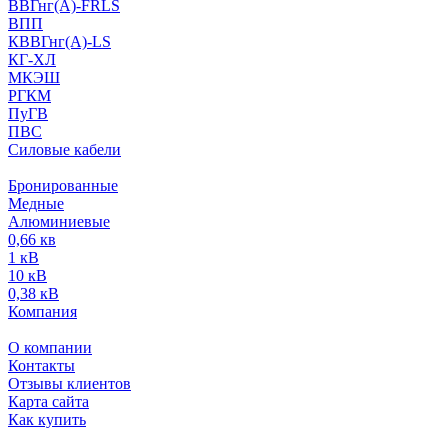
ВВГнг(А)-FRLS
ВПП
КВВГнг(А)-LS
КГ-ХЛ
МКЭШ
РГКМ
ПуГВ
ПВС
Силовые кабели
Бронированные
Медные
Алюминиевые
0,66 кв
1 кВ
10 кВ
0,38 кВ
Компания
О компании
Контакты
Отзывы клиентов
Карта сайта
Как купить