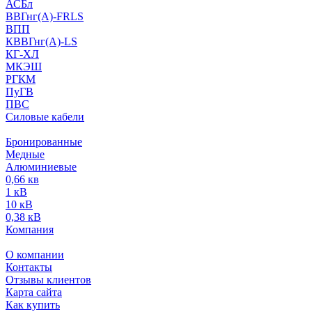
АСБл
ВВГнг(А)-FRLS
ВПП
КВВГнг(А)-LS
КГ-ХЛ
МКЭШ
РГКМ
ПуГВ
ПВС
Силовые кабели
Бронированные
Медные
Алюминиевые
0,66 кв
1 кВ
10 кВ
0,38 кВ
Компания
О компании
Контакты
Отзывы клиентов
Карта сайта
Как купить