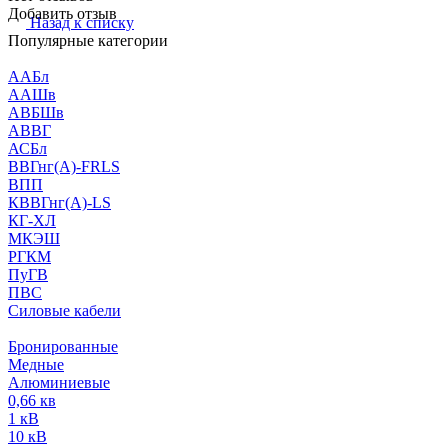
Добавить отзыв
Назад к списку
Популярные категории
ААБл
ААШв
АВБШв
АВВГ
АСБл
ВВГнг(А)-FRLS
ВПП
КВВГнг(А)-LS
КГ-ХЛ
МКЭШ
РГКМ
ПуГВ
ПВС
Силовые кабели
Бронированные
Медные
Алюминиевые
0,66 кв
1 кВ
10 кВ