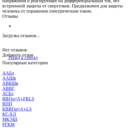
напряжения и реагирующее на дифференциальный ток, без
встроенной защиты от сверхтоков. Предназначен для защиты
человека от поражения электрическим током.
Отзывы
Загрузка отзывов...
Нет отзывов
Добавить отзыв
Назад к списку
Популярные категории
ААБл
ААШв
АВБШв
АВВГ
АСБл
ВВГнг(А)-FRLS
ВПП
КВВГнг(А)-LS
КГ-ХЛ
МКЭШ
РГКМ