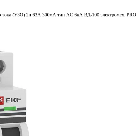
го тока (УЗО) 2п 63А 300мА тип AC 6кА ВД-100 электромех. PR