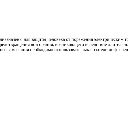
азначены для защиты человека от поражения электрическим то
редотвращения возгорания, возникающего вследствие длительно
ткого замыкания необходимо использовать выключатели диффере