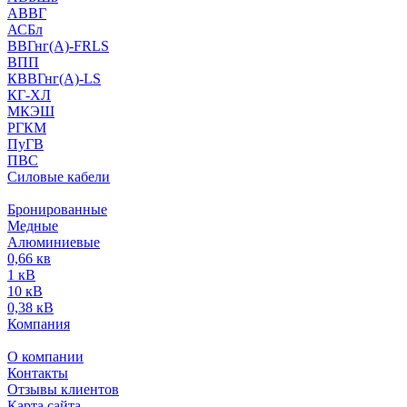
АВВГ
АСБл
ВВГнг(А)-FRLS
ВПП
КВВГнг(А)-LS
КГ-ХЛ
МКЭШ
РГКМ
ПуГВ
ПВС
Силовые кабели
Бронированные
Медные
Алюминиевые
0,66 кв
1 кВ
10 кВ
0,38 кВ
Компания
О компании
Контакты
Отзывы клиентов
Карта сайта