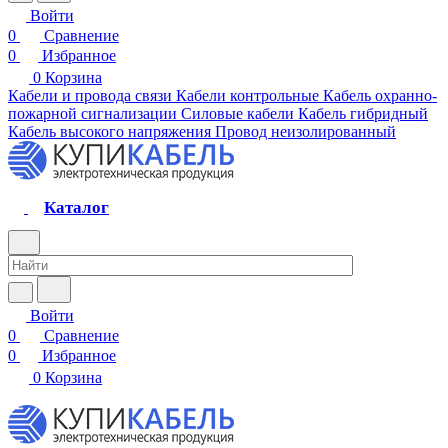
Войти
0
Сравнение
0
Избранное
0
Корзина
Кабели и провода связи
Кабели контрольные
Кабель охранно-
пожарной сигнализации
Силовые кабели
Кабель гибридный
Кабель высокого напряжения
Провод неизолированный
Каталог
Войти
0
Сравнение
0
Избранное
0
Корзина