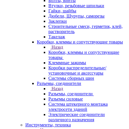
Болты, винты
Втулки, резьбовые шпильки
Гайки, шайбы
Дюбели, Шурупы, саморезы
Заклепки
Строительные смеси, герметик, клей,
растворитель
Такелаж
Коробки, клеммы и сопутствующие товары
Назад
Коробки, клеммы и сопутствующие
товары
Клеммные зажимы
Коробки распределительные/
установочные и аксессуары
Системы сборных шин
Разъемы, соединители
Назад
Разъемы, соединители
Разъемы силовые
Система штекерного монтажа
электросети зданий
Электрические соединители
различного назначения
Инструменты, техника