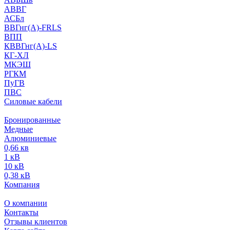
АВВГ
АСБл
ВВГнг(А)-FRLS
ВПП
КВВГнг(А)-LS
КГ-ХЛ
МКЭШ
РГКМ
ПуГВ
ПВС
Силовые кабели
Бронированные
Медные
Алюминиевые
0,66 кв
1 кВ
10 кВ
0,38 кВ
Компания
О компании
Контакты
Отзывы клиентов