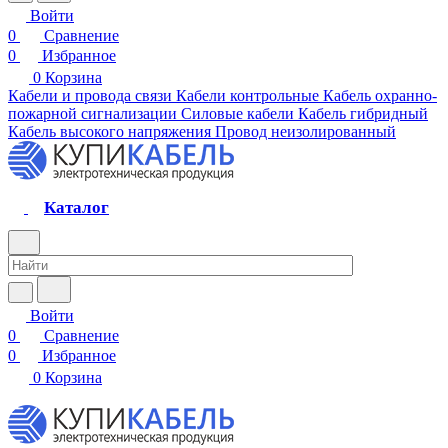
Войти
0
Сравнение
0
Избранное
0
Корзина
Кабели и провода связи
Кабели контрольные
Кабель охранно-
пожарной сигнализации
Силовые кабели
Кабель гибридный
Кабель высокого напряжения
Провод неизолированный
Каталог
Войти
0
Сравнение
0
Избранное
0
Корзина