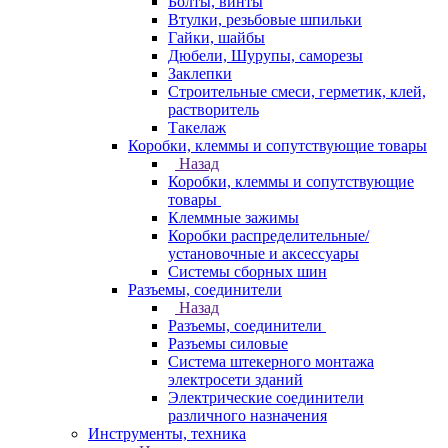
Болты, винты
Втулки, резьбовые шпильки
Гайки, шайбы
Дюбели, Шурупы, саморезы
Заклепки
Строительные смеси, герметик, клей,
растворитель
Такелаж
Коробки, клеммы и сопутствующие товары
Назад
Коробки, клеммы и сопутствующие
товары
Клеммные зажимы
Коробки распределительные/
установочные и аксессуары
Системы сборных шин
Разъемы, соединители
Назад
Разъемы, соединители
Разъемы силовые
Система штекерного монтажа
электросети зданий
Электрические соединители
различного назначения
Инструменты, техника