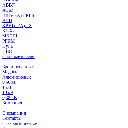
АВВГ
АСБл
ВВГнг(А)-FRLS
ВПП
КВВГнг(А)-LS
КГ-ХЛ
МКЭШ
РГКМ
ПуГВ
ПВС
Силовые кабели
Бронированные
Медные
Алюминиевые
0,66 кв
1 кВ
10 кВ
0,38 кВ
Компания
О компании
Контакты
Отзывы клиентов