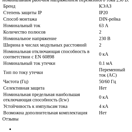
Бренд
КЭАЗ
Степень защиты IP
IP20
Способ монтажа
DIN-рейка
Номинальный ток
63 А
Количество полюсов
2
Номинальное напряжение
230 В
Ширина в числах модульных расстояний
2
Номинальная отключающая способность в
0 кА
соответствии с EN 60898
Номинальный ток утечки
0.1 мА
Переменный
Тип по току утечки
ток (AC)
Частота (Гц)
50/60 Гц
Селективная защита
Нет
Номинальная предельная наибольшая
0 кА
отключающая способность (Icw)
Устойчивость к импульсам тока
4 кА
Возможна дополнительная комплектация
Нет
Отзывы