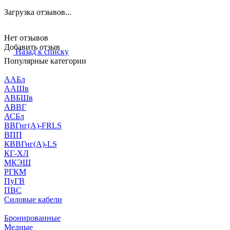
Загрузка отзывов...
Нет отзывов
Добавить отзыв
Назад к списку
Популярные категории
ААБл
ААШв
АВБШв
АВВГ
АСБл
ВВГнг(А)-FRLS
ВПП
КВВГнг(А)-LS
КГ-ХЛ
МКЭШ
РГКМ
ПуГВ
ПВС
Силовые кабели
Бронированные
Медные