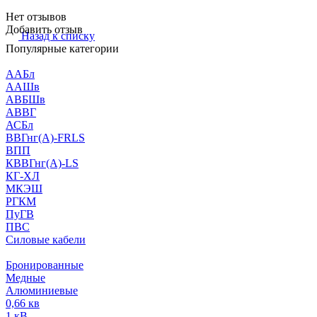
Нет отзывов
Добавить отзыв
Назад к списку
Популярные категории
ААБл
ААШв
АВБШв
АВВГ
АСБл
ВВГнг(А)-FRLS
ВПП
КВВГнг(А)-LS
КГ-ХЛ
МКЭШ
РГКМ
ПуГВ
ПВС
Силовые кабели
Бронированные
Медные
Алюминиевые
0,66 кв
1 кВ