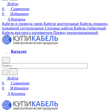
Войти
0
Сравнение
0
Избранное
0
Корзина
Кабели и провода связи
Кабели контрольные
Кабель охранно-
пожарной сигнализации
Силовые кабели
Кабель гибридный
Кабель высокого напряжения
Провод неизолированный
Каталог
Войти
0
Сравнение
0
Избранное
0
Корзина