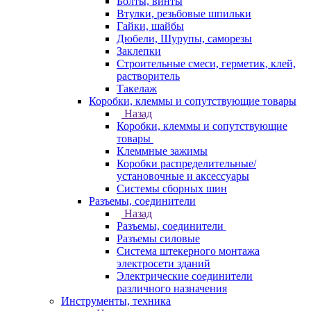
Болты, винты
Втулки, резьбовые шпильки
Гайки, шайбы
Дюбели, Шурупы, саморезы
Заклепки
Строительные смеси, герметик, клей,
растворитель
Такелаж
Коробки, клеммы и сопутствующие товары
Назад
Коробки, клеммы и сопутствующие
товары
Клеммные зажимы
Коробки распределительные/
установочные и аксессуары
Системы сборных шин
Разъемы, соединители
Назад
Разъемы, соединители
Разъемы силовые
Система штекерного монтажа
электросети зданий
Электрические соединители
различного назначения
Инструменты, техника