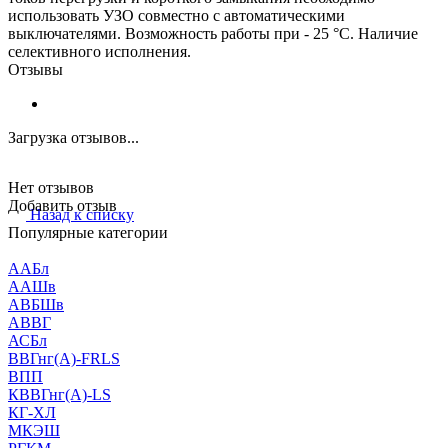
использовать УЗО совместно с автоматическими
выключателями. Возможность работы при - 25 °С. Наличие
селективного исполнения.
Отзывы
Загрузка отзывов...
Нет отзывов
Добавить отзыв
Назад к списку
Популярные категории
ААБл
ААШв
АВБШв
АВВГ
АСБл
ВВГнг(А)-FRLS
ВПП
КВВГнг(А)-LS
КГ-ХЛ
МКЭШ