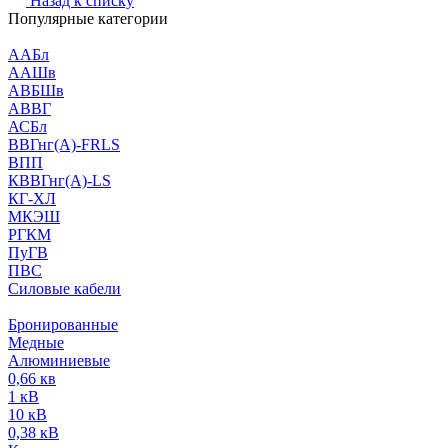
Назад к списку
Популярные категории
ААБл
ААШв
АВБШв
АВВГ
АСБл
ВВГнг(А)-FRLS
ВПП
КВВГнг(А)-LS
КГ-ХЛ
МКЭШ
РГКМ
ПуГВ
ПВС
Силовые кабели
Бронированные
Медные
Алюминиевые
0,66 кв
1 кВ
10 кВ
0,38 кВ