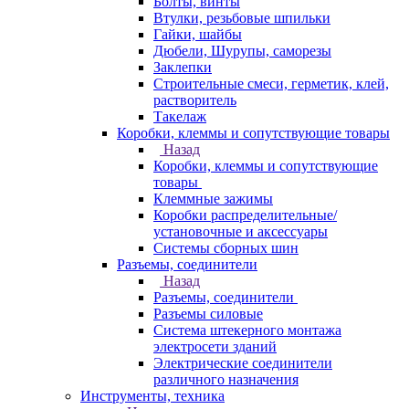
Болты, винты
Втулки, резьбовые шпильки
Гайки, шайбы
Дюбели, Шурупы, саморезы
Заклепки
Строительные смеси, герметик, клей,
растворитель
Такелаж
Коробки, клеммы и сопутствующие товары
Назад
Коробки, клеммы и сопутствующие
товары
Клеммные зажимы
Коробки распределительные/
установочные и аксессуары
Системы сборных шин
Разъемы, соединители
Назад
Разъемы, соединители
Разъемы силовые
Система штекерного монтажа
электросети зданий
Электрические соединители
различного назначения
Инструменты, техника