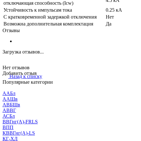
4.5 кА
отключающая способность (Icw)
Устойчивость к импульсам тока
0.25 кА
С кратковременной задержкой отключения
Нет
Возможна дополнительная комплектация
Да
Отзывы
Загрузка отзывов...
Нет отзывов
Добавить отзыв
Назад к списку
Популярные категории
ААБл
ААШв
АВБШв
АВВГ
АСБл
ВВГнг(А)-FRLS
ВПП
КВВГнг(А)-LS
КГ-ХЛ