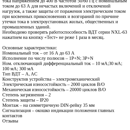
тока напряжением до 400 В частотой 50/60 Гц с номинальным
током до 63 А для нечастых включений и отключений
нагрузок, а также защиты от поражения электрическим током
при косвенных прикосновениях и возгораний по причине
утечки тока в электроустановках жилых, общественных и
промышленных зданий.
Необходимо проверять работоспособность ВДТ серии NXL-63
нажатием на кнопку «Тест» не реже 1 раза в месяц.
Основные характеристики:
Номинальный ток – от 16 А до 63 А
Исполнение по числу полюсов – 1P+N; 3P+N
Ном. отключающий дифференциальный ток – 10 мА;30 мA;
100 мA; 300 мA
Тип ВДТ – A, AC
Конструктив устройства – электромеханический
Электрическая износостойкость – 2000 циклов В/О
Механическая износостойкость – 20000 циклов В/О
Степень загрязнения – 2
Степень защиты – IP20
Монтаж – на симметричную DIN-рейку 35 мм
Сигнализация – окошко индикации положения главных
контактов
Отзывы