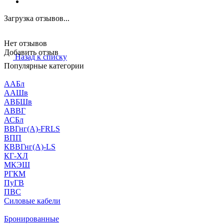
Загрузка отзывов...
Нет отзывов
Добавить отзыв
Назад к списку
Популярные категории
ААБл
ААШв
АВБШв
АВВГ
АСБл
ВВГнг(А)-FRLS
ВПП
КВВГнг(А)-LS
КГ-ХЛ
МКЭШ
РГКМ
ПуГВ
ПВС
Силовые кабели
Бронированные