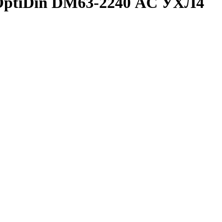
OptiDin DМ63-2240 AC УХЛ4