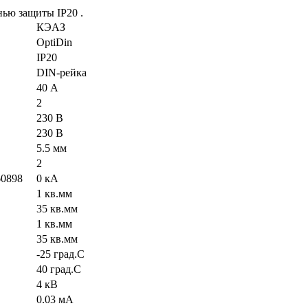
нью защиты IP20 .
КЭАЗ
OptiDin
IP20
DIN-рейка
40 А
2
230 В
230 В
5.5 мм
2
60898
0 кА
1 кв.мм
35 кв.мм
1 кв.мм
35 кв.мм
-25 град.C
40 град.C
4 кВ
0.03 мА