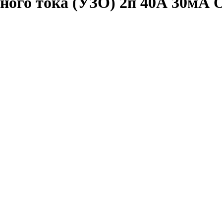
ого тока (УЗО) 2п 40А 30мА 