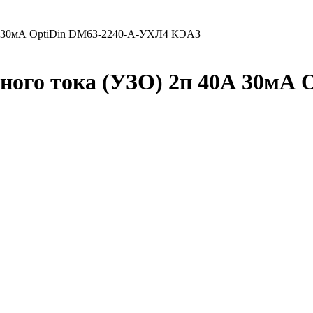
0А 30мА OptiDin DМ63-2240-A-УХЛ4 КЭАЗ
ого тока (УЗО) 2п 40А 30мА 