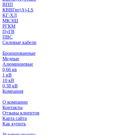
ВПП
КВВГнг(А)-LS
КГ-ХЛ
МКЭШ
РГКМ
ПуГВ
ПВС
Силовые кабели
Бронированные
Медные
Алюминиевые
0,66 кв
1 кВ
10 кВ
0,38 кВ
Компания
О компании
Контакты
Отзывы клиентов
Карта сайта
Как купить
Условия оплаты