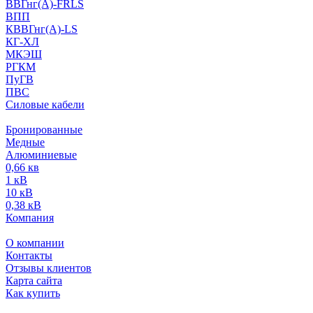
ВВГнг(А)-FRLS
ВПП
КВВГнг(А)-LS
КГ-ХЛ
МКЭШ
РГКМ
ПуГВ
ПВС
Силовые кабели
Бронированные
Медные
Алюминиевые
0,66 кв
1 кВ
10 кВ
0,38 кВ
Компания
О компании
Контакты
Отзывы клиентов
Карта сайта
Как купить