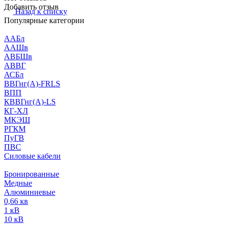
Добавить отзыв
Назад к списку
Популярные категории
ААБл
ААШв
АВБШв
АВВГ
АСБл
ВВГнг(А)-FRLS
ВПП
КВВГнг(А)-LS
КГ-ХЛ
МКЭШ
РГКМ
ПуГВ
ПВС
Силовые кабели
Бронированные
Медные
Алюминиевые
0,66 кв
1 кВ
10 кВ