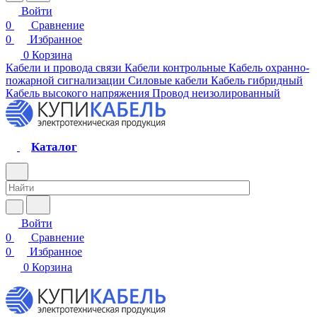
Войти
0
Сравнение
0
Избранное
0
Корзина
Кабели и провода связи
Кабели контрольные
Кабель охранно-
пожарной сигнализации
Силовые кабели
Кабель гибридный
Кабель высокого напряжения
Провод неизолированный
Каталог
Войти
0
Сравнение
0
Избранное
0
Корзина