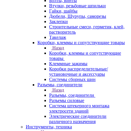
Болты, винты
Втулки, резьбовые шпильки
Гайки, шайбы
Дюбели, Шурупы, саморезы
Заклепки
Строительные смеси, герметик, клей,
растворитель
Такелаж
Коробки, клеммы и сопутствующие товары
Назад
Коробки, клеммы и сопутствующие
товары
Клеммные зажимы
Коробки распределительные/
установочные и аксессуары
Системы сборных шин
Разъемы, соединители
Назад
Разъемы, соединители
Разъемы силовые
Система штекерного монтажа
электросети зданий
Электрические соединители
различного назначения
Инструменты, техника