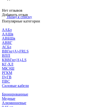
Нет отзывов
Добавить отзыв
Назад к списку
Популярные категории
ААБл
ААШв
АВБШв
АВВГ
АСБл
ВВГнг(А)-FRLS
ВПП
КВВГнг(А)-LS
КГ-ХЛ
МКЭШ
РГКМ
ПуГВ
ПВС
Силовые кабели
Бронированные
Медные
Алюминиевые