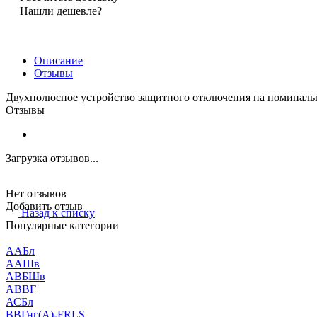
Нашли дешевле?
Описание
Отзывы
Двухполюсное устройство защитного отключения на номиналь
Отзывы
Загрузка отзывов...
Нет отзывов
Добавить отзыв
Назад к списку
Популярные категории
ААБл
ААШв
АВБШв
АВВГ
АСБл
ВВГнг(А)-FRLS