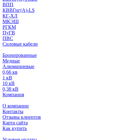
ВПП
КВВГнг(А)-LS
КГ-ХЛ
МКЭШ
РГКМ
ПуГВ
ПВС
Силовые кабели
Бронированные
Медные
Алюминиевые
0,66 кв
1 кВ
10 кВ
0,38 кВ
Компания
О компании
Контакты
Отзывы клиентов
Карта сайта
Как купить
Условия оплаты