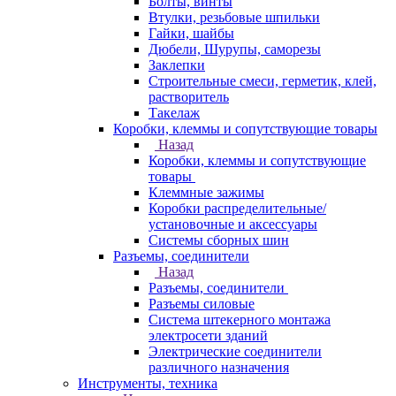
Болты, винты
Втулки, резьбовые шпильки
Гайки, шайбы
Дюбели, Шурупы, саморезы
Заклепки
Строительные смеси, герметик, клей,
растворитель
Такелаж
Коробки, клеммы и сопутствующие товары
Назад
Коробки, клеммы и сопутствующие
товары
Клеммные зажимы
Коробки распределительные/
установочные и аксессуары
Системы сборных шин
Разъемы, соединители
Назад
Разъемы, соединители
Разъемы силовые
Система штекерного монтажа
электросети зданий
Электрические соединители
различного назначения
Инструменты, техника