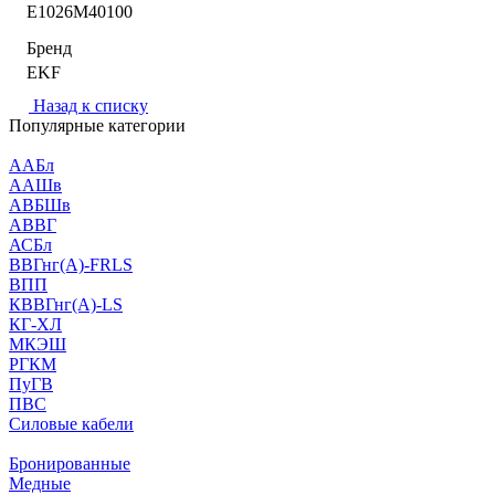
E1026M40100
Бренд
EKF
Назад к списку
Популярные категории
ААБл
ААШв
АВБШв
АВВГ
АСБл
ВВГнг(А)-FRLS
ВПП
КВВГнг(А)-LS
КГ-ХЛ
МКЭШ
РГКМ
ПуГВ
ПВС
Силовые кабели
Бронированные
Медные