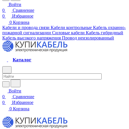
Войти
0
Сравнение
0
Избранное
0
Корзина
Кабели и провода связи
Кабели контрольные
Кабель охранно-
пожарной сигнализации
Силовые кабели
Кабель гибридный
Кабель высокого напряжения
Провод неизолированный
Каталог
Войти
0
Сравнение
0
Избранное
0
Корзина