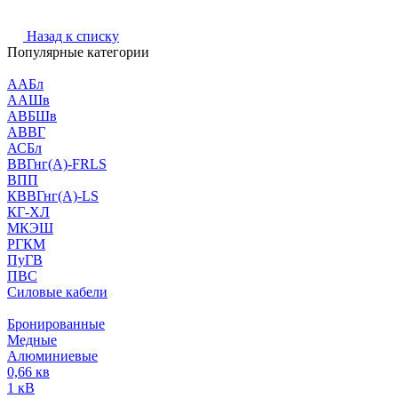
Назад к списку
Популярные категории
ААБл
ААШв
АВБШв
АВВГ
АСБл
ВВГнг(А)-FRLS
ВПП
КВВГнг(А)-LS
КГ-ХЛ
МКЭШ
РГКМ
ПуГВ
ПВС
Силовые кабели
Бронированные
Медные
Алюминиевые
0,66 кв
1 кВ