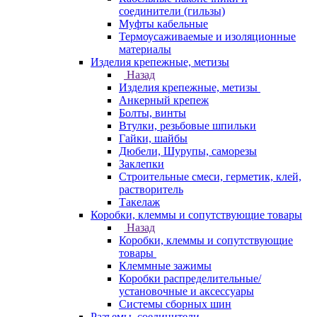
соединители (гильзы)
Муфты кабельные
Термоусаживаемые и изоляционные
материалы
Изделия крепежные, метизы
Назад
Изделия крепежные, метизы
Анкерный крепеж
Болты, винты
Втулки, резьбовые шпильки
Гайки, шайбы
Дюбели, Шурупы, саморезы
Заклепки
Строительные смеси, герметик, клей,
растворитель
Такелаж
Коробки, клеммы и сопутствующие товары
Назад
Коробки, клеммы и сопутствующие
товары
Клеммные зажимы
Коробки распределительные/
установочные и аксессуары
Системы сборных шин
Разъемы, соединители