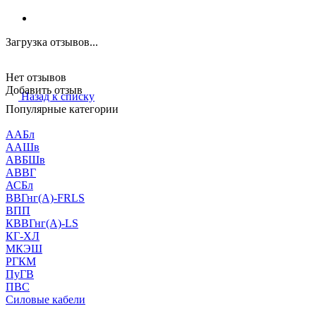
Загрузка отзывов...
Нет отзывов
Добавить отзыв
Назад к списку
Популярные категории
ААБл
ААШв
АВБШв
АВВГ
АСБл
ВВГнг(А)-FRLS
ВПП
КВВГнг(А)-LS
КГ-ХЛ
МКЭШ
РГКМ
ПуГВ
ПВС
Силовые кабели