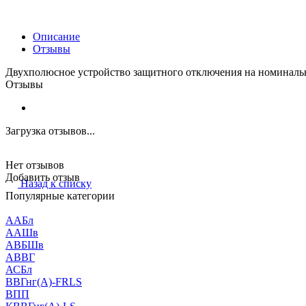
Описание
Отзывы
Двухполюсное устройство защитного отключения на номиналь
Отзывы
Загрузка отзывов...
Нет отзывов
Добавить отзыв
Назад к списку
Популярные категории
ААБл
ААШв
АВБШв
АВВГ
АСБл
ВВГнг(А)-FRLS
ВПП