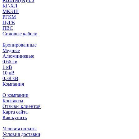
КВВГнг(А)-LS
КГ-ХЛ
МКЭШ
РГКМ
ПуГВ
ПВС
Силовые кабели
Бронированные
Медные
Алюминиевые
0,66 кв
1 кВ
10 кВ
0,38 кВ
Компания
О компании
Контакты
Отзывы клиентов
Карта сайта
Как купить
Условия оплаты
Условия доставки