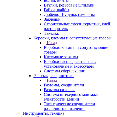
Болты, винты
Втулки, резьбовые шпильки
Гайки, шайбы
Дюбели, Шурупы, саморезы
Заклепки
Строительные смеси, герметик, клей,
растворитель
Такелаж
Коробки, клеммы и сопутствующие товары
Назад
Коробки, клеммы и сопутствующие
товары
Клеммные зажимы
Коробки распределительные/
установочные и аксессуары
Системы сборных шин
Разъемы, соединители
Назад
Разъемы, соединители
Разъемы силовые
Система штекерного монтажа
электросети зданий
Электрические соединители
различного назначения
Инструменты, техника