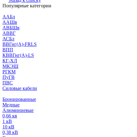
Назад к списку
Популярные категории
ААБл
ААШв
АВБШв
АВВГ
АСБл
ВВГнг(А)-FRLS
ВПП
КВВГнг(А)-LS
КГ-ХЛ
МКЭШ
РГКМ
ПуГВ
ПВС
Силовые кабели
Бронированные
Медные
Алюминиевые
0,66 кв
1 кВ
10 кВ
0,38 кВ