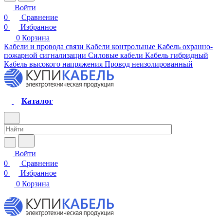
Войти
0
Сравнение
0
Избранное
0
Корзина
Кабели и провода связи
Кабели контрольные
Кабель охранно-
пожарной сигнализации
Силовые кабели
Кабель гибридный
Кабель высокого напряжения
Провод неизолированный
Каталог
Войти
0
Сравнение
0
Избранное
0
Корзина