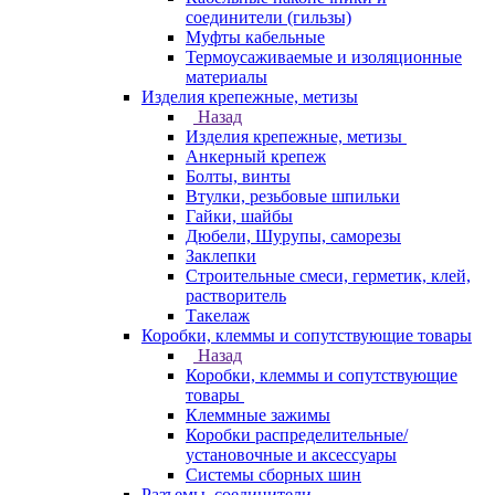
соединители (гильзы)
Муфты кабельные
Термоусаживаемые и изоляционные
материалы
Изделия крепежные, метизы
Назад
Изделия крепежные, метизы
Анкерный крепеж
Болты, винты
Втулки, резьбовые шпильки
Гайки, шайбы
Дюбели, Шурупы, саморезы
Заклепки
Строительные смеси, герметик, клей,
растворитель
Такелаж
Коробки, клеммы и сопутствующие товары
Назад
Коробки, клеммы и сопутствующие
товары
Клеммные зажимы
Коробки распределительные/
установочные и аксессуары
Системы сборных шин
Разъемы, соединители