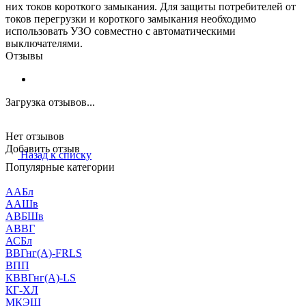
них токов короткого замыкания. Для защиты потребителей от
токов перегрузки и короткого замыкания необходимо
использовать УЗО совместно с автоматическими
выключателями.
Отзывы
Загрузка отзывов...
Нет отзывов
Добавить отзыв
Назад к списку
Популярные категории
ААБл
ААШв
АВБШв
АВВГ
АСБл
ВВГнг(А)-FRLS
ВПП
КВВГнг(А)-LS
КГ-ХЛ
МКЭШ