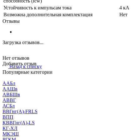
способность (Icw)
Устойчивость к импульсам тока
4 кА
Возможна дополнительная комплектация
Нет
Отзывы
Загрузка отзывов...
Нет отзывов
Добавить отзыв
Назад к списку
Популярные категории
ААБл
ААШв
АВБШв
АВВГ
АСБл
ВВГнг(А)-FRLS
ВПП
КВВГнг(А)-LS
КГ-ХЛ
МКЭШ
РГКМ