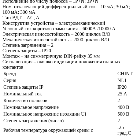
Исполнение по числу полюсов – 1P+N; 3P+N
Ном. отключающий дифференциальный ток – 10 мA; 30 мA;
100 мA; 300 мA
Тип ВДТ – AC, A
Конструктив устройства – электромеханический
Условный ток короткого замыкания – 6000А /10000 А
Электрическая износостойкость – 2000 циклов В/О
Механическая износостойкость – 2000 циклов В/О
Степень загрязнения – 2
Степень защиты – IP20
Монтаж – на симметричную DIN-рейку 35 мм
Сигнализация – окошко индикации положения главных
контактов
Бренд
CHINT
Серия
NL1
Степень защиты IP
IP20
Номинальный ток
25 А
Количество полюсов
2
Номинальное напряжение
400 В
Номинальное напряжение изоляции Ui
500 В
Степень загрязнения (число)
2
-25
Рабочая температура окружающей среды с
град.C