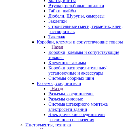
Болты, винты
Втулки, резьбовые шпильки
Гайки, шайбы
Дюбели, Шурупы, саморезы
Заклепки
Строительные смеси, герметик, клей,
растворитель
Такелаж
Коробки, клеммы и сопутствующие товары
Назад
Коробки, клеммы и сопутствующие
товары
Клеммные зажимы
Коробки распределительные/
установочные и аксессуары
Системы сборных шин
Разъемы, соединители
Назад
Разъемы, соединители
Разъемы силовые
Система штекерного монтажа
электросети зданий
Электрические соединители
различного назначения
Инструменты, техника