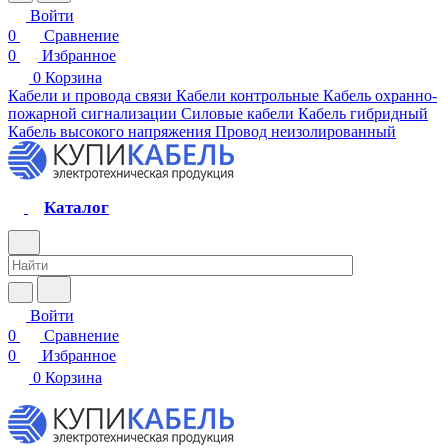
Войти
0
Сравнение
0
Избранное
0
Корзина
Кабели и провода связи
Кабели контрольные
Кабель охранно-
пожарной сигнализации
Силовые кабели
Кабель гибридный
Кабель высокого напряжения
Провод неизолированный
Каталог
Войти
0
Сравнение
0
Избранное
0
Корзина