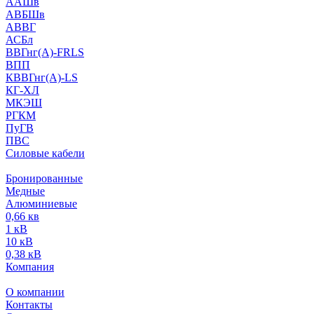
ААШв
АВБШв
АВВГ
АСБл
ВВГнг(А)-FRLS
ВПП
КВВГнг(А)-LS
КГ-ХЛ
МКЭШ
РГКМ
ПуГВ
ПВС
Силовые кабели
Бронированные
Медные
Алюминиевые
0,66 кв
1 кВ
10 кВ
0,38 кВ
Компания
О компании
Контакты