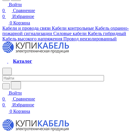
Войти
0
Сравнение
0
Избранное
0
Корзина
Кабели и провода связи
Кабели контрольные
Кабель охранно-
пожарной сигнализации
Силовые кабели
Кабель гибридный
Кабель высокого напряжения
Провод неизолированный
Каталог
Войти
0
Сравнение
0
Избранное
0
Корзина