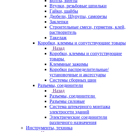
Болты, винты
Втулки, резьбовые шпильки
Гайки, шайбы
Дюбели, Шурупы, саморезы
Заклепки
Строительные смеси, герметик, клей,
растворитель
Такелаж
Коробки, клеммы и сопутствующие товары
Назад
Коробки, клеммы и сопутствующие
товары
Клеммные зажимы
Коробки распределительные/
установочные и аксессуары
Системы сборных шин
Разъемы, соединители
Назад
Разъемы, соединители
Разъемы силовые
Система штекерного монтажа
электросети зданий
Электрические соединители
различного назначения
Инструменты, техника