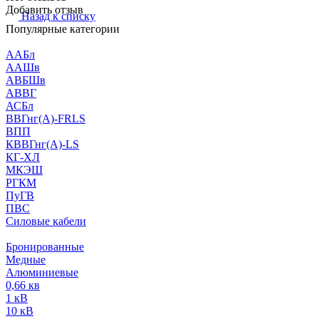
Добавить отзыв
Назад к списку
Популярные категории
ААБл
ААШв
АВБШв
АВВГ
АСБл
ВВГнг(А)-FRLS
ВПП
КВВГнг(А)-LS
КГ-ХЛ
МКЭШ
РГКМ
ПуГВ
ПВС
Силовые кабели
Бронированные
Медные
Алюминиевые
0,66 кв
1 кВ
10 кВ