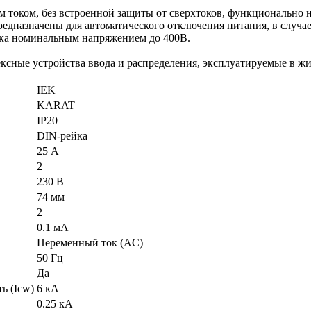
током, без встроенной защиты от сверхтоков, функционально н
едназначены для автоматического отключения питания, в случа
ока номинальным напряжением до 400В.
ексные устройства ввода и распределения, эксплуатируемые в 
IEK
KARAT
IP20
DIN-рейка
25 А
2
230 В
74 мм
2
0.1 мА
Переменный ток (AC)
50 Гц
Да
ь (Icw)
6 кА
0.25 кА