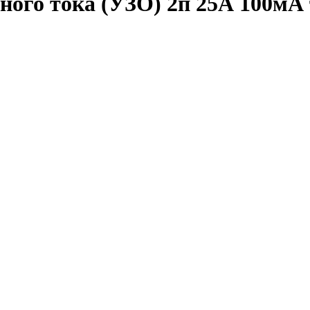
ого тока (УЗО) 2п 25А 100мА