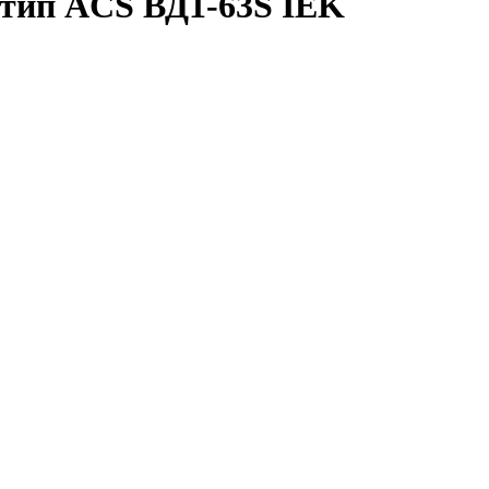
 тип ACS ВД1-63S IEK