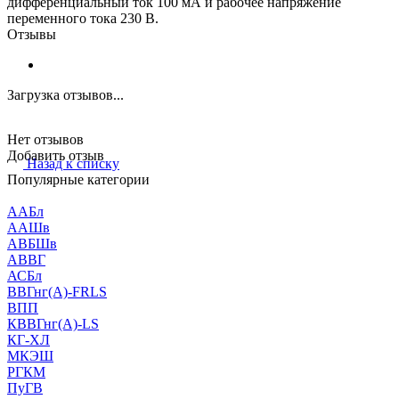
дифференциальный ток 100 мА и рабочее напряжение
переменного тока 230 В.
Отзывы
Загрузка отзывов...
Нет отзывов
Добавить отзыв
Назад к списку
Популярные категории
ААБл
ААШв
АВБШв
АВВГ
АСБл
ВВГнг(А)-FRLS
ВПП
КВВГнг(А)-LS
КГ-ХЛ
МКЭШ
РГКМ
ПуГВ