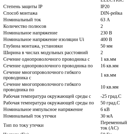
Степень защиты IP
IP20
Способ монтажа
DIN-рейка
Номинальный ток
63 А
Количество полюсов
2
Номинальное напряжение
230 В
Номинальное напряжение изоляции Ui
400 В
Глубина монтажа, установки
50 мм
Ширина в числах модульных расстояний
2
Сечение однопроволочного проводника с
1 кв.мм
Сечение однопроволочного проводника по
16 кв.мм
Сечение многопроволочного гибкого
1 кв.мм
проводника с
Сечение многопроволочного гибкого
10 кв.мм
проводника по
Рабочая температура окружающей среды с
-25 град.C
Рабочая температура окружающей среды по
50 град.C
Номинальное импульсное напряжение
6 кВ
Номинальный ток утечки
30 мА
Переменный
Тип по току утечки
ток (AC)