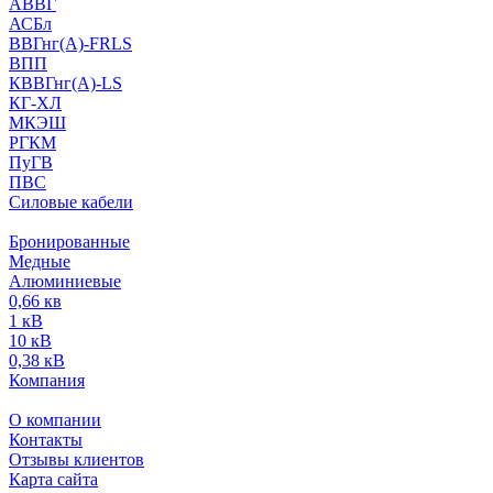
АВВГ
АСБл
ВВГнг(А)-FRLS
ВПП
КВВГнг(А)-LS
КГ-ХЛ
МКЭШ
РГКМ
ПуГВ
ПВС
Силовые кабели
Бронированные
Медные
Алюминиевые
0,66 кв
1 кВ
10 кВ
0,38 кВ
Компания
О компании
Контакты
Отзывы клиентов
Карта сайта