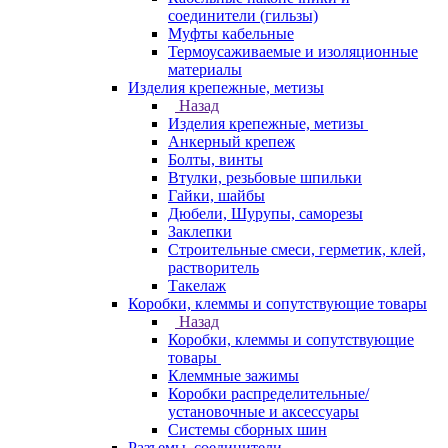
соединители (гильзы)
Муфты кабельные
Термоусаживаемые и изоляционные
материалы
Изделия крепежные, метизы
Назад
Изделия крепежные, метизы
Анкерный крепеж
Болты, винты
Втулки, резьбовые шпильки
Гайки, шайбы
Дюбели, Шурупы, саморезы
Заклепки
Строительные смеси, герметик, клей,
растворитель
Такелаж
Коробки, клеммы и сопутствующие товары
Назад
Коробки, клеммы и сопутствующие
товары
Клеммные зажимы
Коробки распределительные/
установочные и аксессуары
Системы сборных шин
Разъемы, соединители