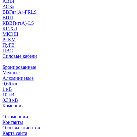
АВВГ
АСБл
ВВГнг(А)-FRLS
ВПП
КВВГнг(А)-LS
КГ-ХЛ
МКЭШ
РГКМ
ПуГВ
ПВС
Силовые кабели
Бронированные
Медные
Алюминиевые
0,66 кв
1 кВ
10 кВ
0,38 кВ
Компания
О компании
Контакты
Отзывы клиентов
Карта сайта