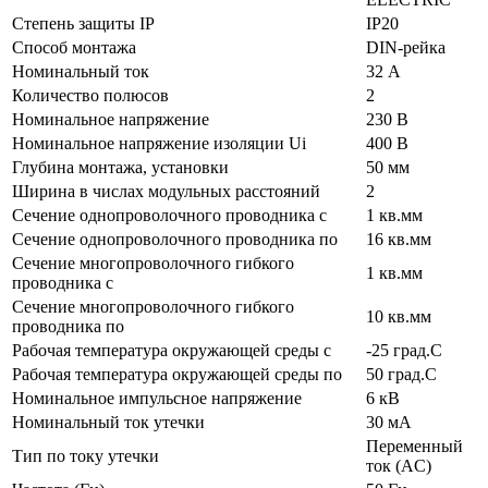
Степень защиты IP
IP20
Способ монтажа
DIN-рейка
Номинальный ток
32 А
Количество полюсов
2
Номинальное напряжение
230 В
Номинальное напряжение изоляции Ui
400 В
Глубина монтажа, установки
50 мм
Ширина в числах модульных расстояний
2
Сечение однопроволочного проводника с
1 кв.мм
Сечение однопроволочного проводника по
16 кв.мм
Сечение многопроволочного гибкого
1 кв.мм
проводника с
Сечение многопроволочного гибкого
10 кв.мм
проводника по
Рабочая температура окружающей среды с
-25 град.C
Рабочая температура окружающей среды по
50 град.C
Номинальное импульсное напряжение
6 кВ
Номинальный ток утечки
30 мА
Переменный
Тип по току утечки
ток (AC)