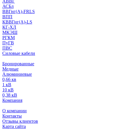
АВВГ
АСБл
ВВГнг(А)-FRLS
ВПП
КВВГнг(А)-LS
КГ-ХЛ
МКЭШ
РГКМ
ПуГВ
ПВС
Силовые кабели
Бронированные
Медные
Алюминиевые
0,66 кв
1 кВ
10 кВ
0,38 кВ
Компания
О компании
Контакты
Отзывы клиентов
Карта сайта