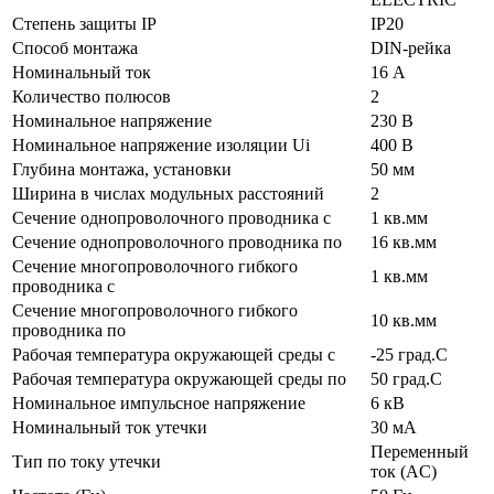
Степень защиты IP
IP20
Способ монтажа
DIN-рейка
Номинальный ток
16 А
Количество полюсов
2
Номинальное напряжение
230 В
Номинальное напряжение изоляции Ui
400 В
Глубина монтажа, установки
50 мм
Ширина в числах модульных расстояний
2
Сечение однопроволочного проводника с
1 кв.мм
Сечение однопроволочного проводника по
16 кв.мм
Сечение многопроволочного гибкого
1 кв.мм
проводника с
Сечение многопроволочного гибкого
10 кв.мм
проводника по
Рабочая температура окружающей среды с
-25 град.C
Рабочая температура окружающей среды по
50 град.C
Номинальное импульсное напряжение
6 кВ
Номинальный ток утечки
30 мА
Переменный
Тип по току утечки
ток (AC)