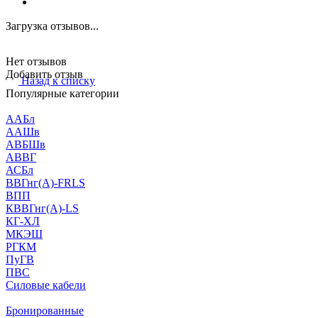
Загрузка отзывов...
Нет отзывов
Добавить отзыв
Назад к списку
Популярные категории
ААБл
ААШв
АВБШв
АВВГ
АСБл
ВВГнг(А)-FRLS
ВПП
КВВГнг(А)-LS
КГ-ХЛ
МКЭШ
РГКМ
ПуГВ
ПВС
Силовые кабели
Бронированные