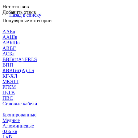
Нет отзывов
Добавить отзыв
Назад к списку
Популярные категории
ААБл
ААШв
АВБШв
АВВГ
АСБл
ВВГнг(А)-FRLS
ВПП
КВВГнг(А)-LS
КГ-ХЛ
МКЭШ
РГКМ
ПуГВ
ПВС
Силовые кабели
Бронированные
Медные
Алюминиевые
0,66 кв
1 кВ