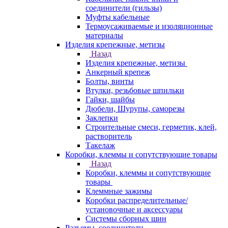
соединители (гильзы)
Муфты кабельные
Термоусаживаемые и изоляционные
материалы
Изделия крепежные, метизы
Назад
Изделия крепежные, метизы
Анкерный крепеж
Болты, винты
Втулки, резьбовые шпильки
Гайки, шайбы
Дюбели, Шурупы, саморезы
Заклепки
Строительные смеси, герметик, клей,
растворитель
Такелаж
Коробки, клеммы и сопутствующие товары
Назад
Коробки, клеммы и сопутствующие
товары
Клеммные зажимы
Коробки распределительные/
установочные и аксессуары
Системы сборных шин
Разъемы, соединители